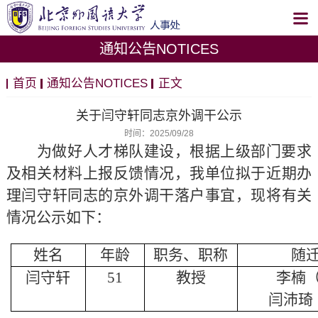
通知公告NOTICES
首页
通知公告NOTICES
正文
关于闫守轩同志京外调干公示
时间：2025/09/28
为做好人才梯队建设，根据上级部门要求
及相关材料上报反馈情况，我单位拟于近期办
理闫守轩同志的京外调干落户事宜，现将有关
情况公示如下：
姓名
年龄
职务、职称
随
闫守轩
51
教授
李楠
闫沛琦