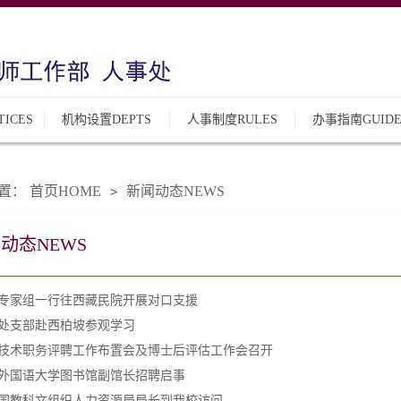
ICES
机构设置DEPTS
人事制度RULES
办事指南GUID
置：
首页HOME
新闻动态NEWS
>
动态NEWS
专家组一行往西藏民院开展对口支援
处支部赴西柏坡参观学习
技术职务评聘工作布置会及博士后评估工作会召开
外国语大学图书馆副馆长招聘启事
国教科文组织人力资源局局长到我校访问