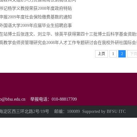
书记杨学义教授荣获2008年度政府特贴
申报2009年度社会保险缴费基数的通知
外国语大学2009年应届毕业生招聘启事
在站博士后张连文、刘立华、徐英平获得第四十三批博士后科学基金资助
高教学会师资管理研究会2008年人才工作专题研讨会在我校外研社国际会议
上页
1
2
下
zb@bfsu.edu.cn 举报电话：010-88817709
区西三环北路2号/19号 邮编：100089 Supported by BFSU ITC